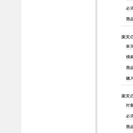
必
商
楽天
楽
検
商
購
楽天
対
必
商