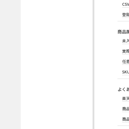
C
登
商品
未
実
任
S
よく
楽
商
商