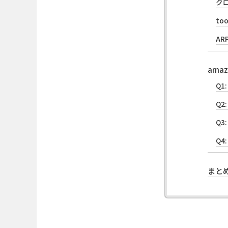
ク
to
AR
ama
Q1
Q2
Q
Q
まと