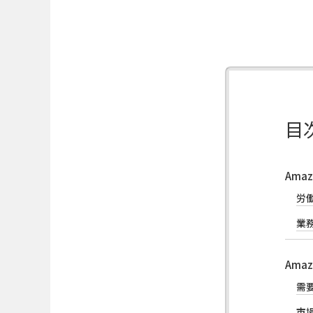
目
Am
労
業
Am
需
市