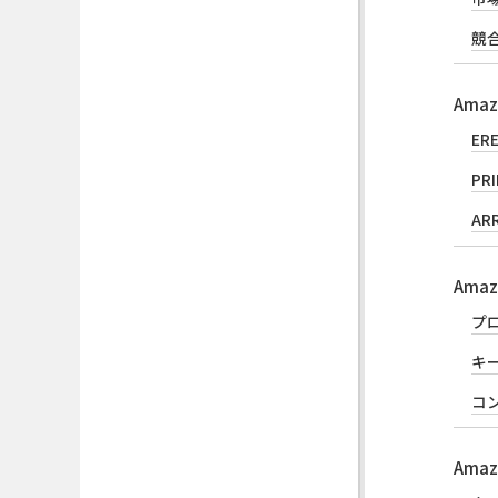
競
Am
E
P
AR
Am
プ
キ
コ
Am